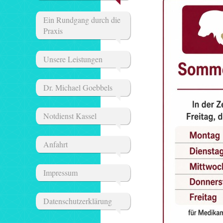
Ein Rundgang durch die
Praxis
Unsere Leistungen
Dr. Michael Goebbels
Notdienst Kassel
Anfahrt
Impressum
Datenschutzerklärung