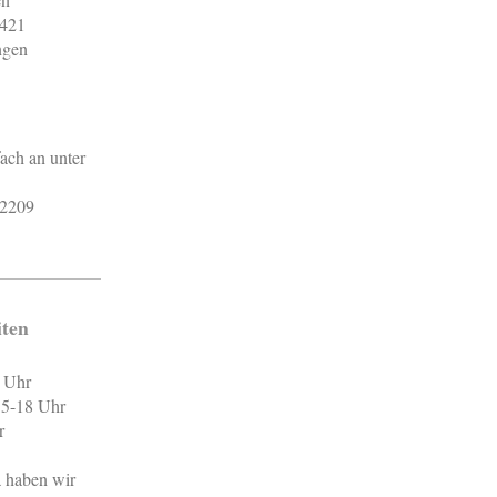
 421
ngen
fach an unter
72209
iten
2 Uhr
 15-18 Uhr
r
 haben wir